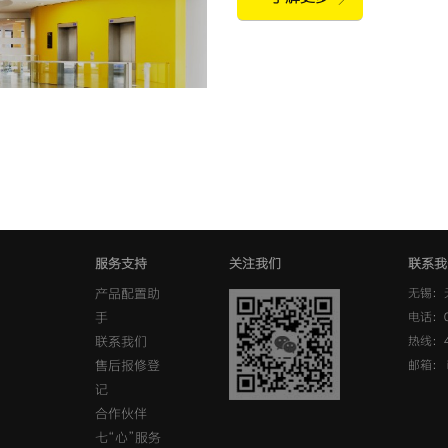
服务支持
关注我们
联系我
产品配置助
无锡：
手
电话：0
联系我们
热线：40
售后报修登
邮箱： in
记
合作伙伴
七“心”服务