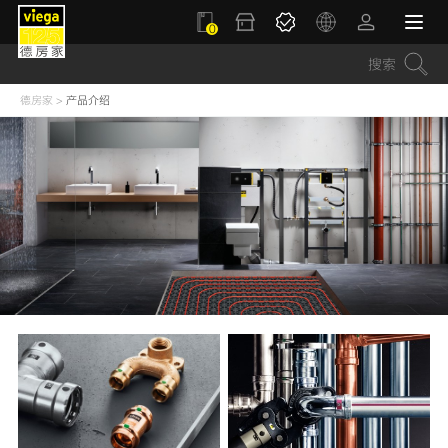
0
德房家
>
产品介绍